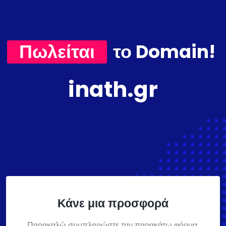
Πωλείται
το Domain!
inath.gr
Κάνε μια προσφορά
Παρακαλώ συμπληρώστε την παρακάτω φόρμα,